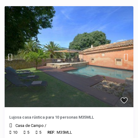
Lujosa casa rústica para 10 personas M35MLL
Casa de Campo
/
10
5
5
REF:
M35MLL