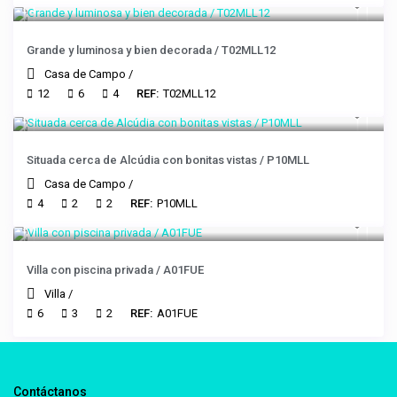
Grande y luminosa y bien decorada / T02MLL12
Casa de Campo
/
12
6
4
REF:
T02MLL12
Situada cerca de Alcúdia con bonitas vistas / P10MLL
Casa de Campo
/
4
2
2
REF:
P10MLL
Villa con piscina privada / A01FUE
Villa
/
6
3
2
REF:
A01FUE
Contáctanos