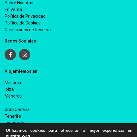
Sobre Nosotros
En Venta
Política de Privacidad
Política de Cookies
Condiciones de Reserva
Redes Sociales
Alojamientos en:
Mallorca
Ibiza
Menorca
Gran Canaria
Tenerife
Lanzarote
Fuerteventura
Utilizamos cookies para ofrecerte la mejor experiencia en
nuestra web.
La Palma