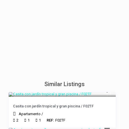
Similar Listings
Casita con jardín tropical y gran piscina / F02TF
Apartamento
/
2
1
1
REF:
F02TF