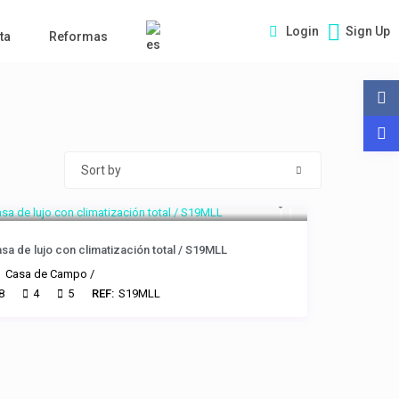
Login
Sign Up
ta
Reformas
Sort by
sa de lujo con climatización total / S19MLL
Casa de Campo
/
8
4
5
REF:
S19MLL