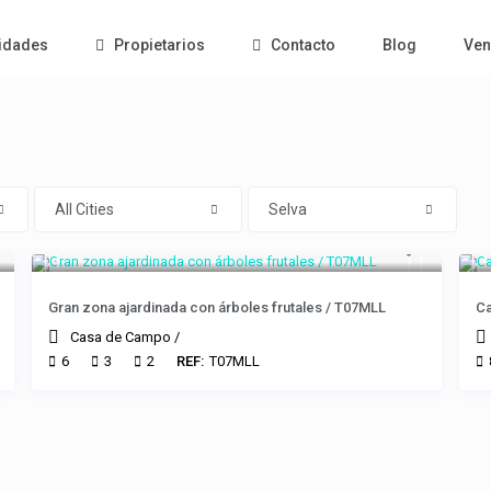
vidades
Propietarios
Contacto
Blog
Ven
All Cities
Selva
Gran zona ajardinada con árboles frutales / T07MLL
Ca
Casa de Campo
/
6
3
2
REF:
T07MLL