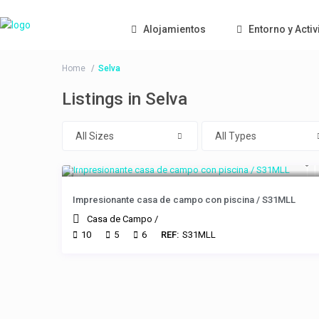
Alojamientos
Entorno y Acti
Home
Selva
Listings in Selva
All Sizes
All Types
Impresionante casa de campo con piscina / S31MLL
Casa de Campo
/
10
5
6
REF:
S31MLL