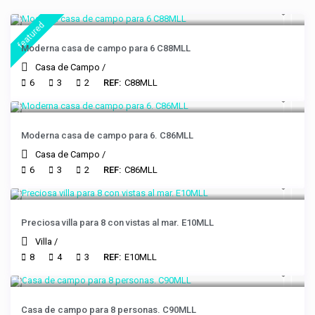
featured
Moderna casa de campo para 6 C88MLL
Casa de Campo
/
6
3
2
REF:
C88MLL
Moderna casa de campo para 6. C86MLL
Casa de Campo
/
6
3
2
REF:
C86MLL
Preciosa villa para 8 con vistas al mar. E10MLL
Villa
/
8
4
3
REF:
E10MLL
Casa de campo para 8 personas. C90MLL