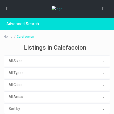
Advanced Search
Home
Calefaccion
Listings in Calefaccion
All Sizes
All Types
All Cities
All Areas
Sort by