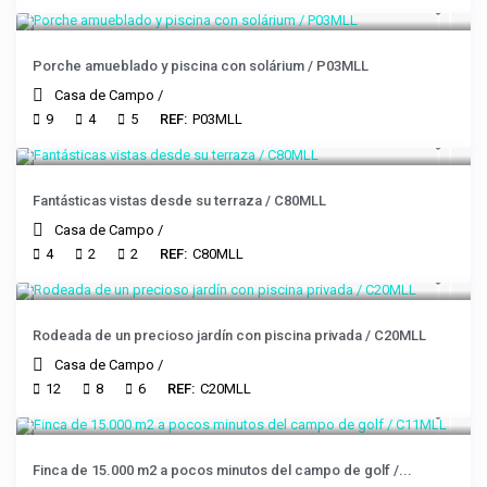
Porche amueblado y piscina con solárium / P03MLL
Casa de Campo
/
9
4
5
REF:
P03MLL
Fantásticas vistas desde su terraza / C80MLL
Casa de Campo
/
4
2
2
REF:
C80MLL
Rodeada de un precioso jardín con piscina privada / C20MLL
Casa de Campo
/
12
8
6
REF:
C20MLL
Finca de 15.000 m2 a pocos minutos del campo de golf /...