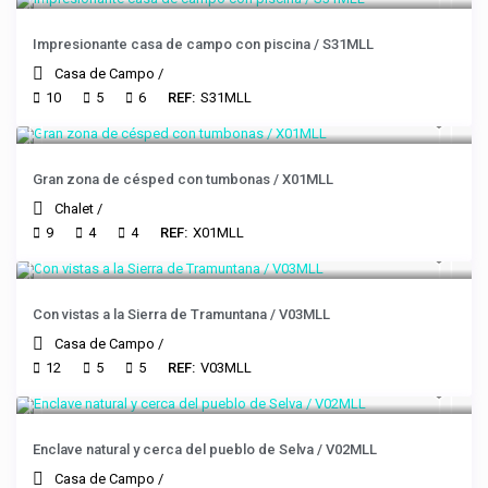
Impresionante casa de campo con piscina / S31MLL
Casa de Campo
/
10
5
6
REF:
S31MLL
Gran zona de césped con tumbonas / X01MLL
Chalet
/
9
4
4
REF:
X01MLL
Con vistas a la Sierra de Tramuntana / V03MLL
Casa de Campo
/
12
5
5
REF:
V03MLL
Enclave natural y cerca del pueblo de Selva / V02MLL
Casa de Campo
/