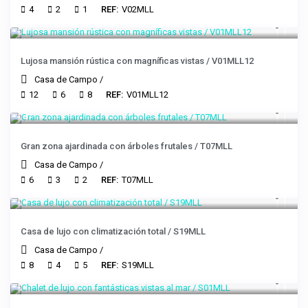
4
2
1
REF:
V02MLL
Lujosa mansión rústica con magníficas vistas / V01MLL12
Casa de Campo
/
12
6
8
REF:
V01MLL12
Gran zona ajardinada con árboles frutales / T07MLL
Casa de Campo
/
6
3
2
REF:
T07MLL
Casa de lujo con climatización total / S19MLL
Casa de Campo
/
8
4
5
REF:
S19MLL