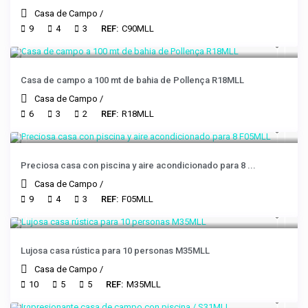
Casa de Campo
/
9
4
3
REF:
C90MLL
Casa de campo a 100 mt de bahia de Pollença R18MLL
Casa de Campo
/
6
3
2
REF:
R18MLL
Preciosa casa con piscina y aire acondicionado para 8 ...
Casa de Campo
/
9
4
3
REF:
F05MLL
Lujosa casa rústica para 10 personas M35MLL
Casa de Campo
/
10
5
5
REF:
M35MLL