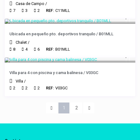
Casa de Campo
/
7
3
2
REF:
C11MLL
Ubicada en pequeño pto. deportivos tranquilo / B01MLL
Chalet
/
8
4
6
REF:
B01MLL
Villa para 4 con piscina y cama balinesa / V03GC
Villa
/
2
2
2
REF:
V03GC
1
2