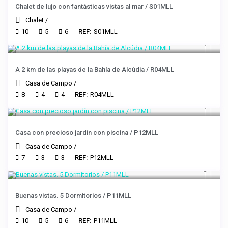
Chalet de lujo con fantásticas vistas al mar / S01MLL
Chalet
/
10
5
6
REF:
S01MLL
A 2 km de las playas de la Bahía de Alcúdia / R04MLL
Casa de Campo
/
8
4
4
REF:
R04MLL
Casa con precioso jardín con piscina / P12MLL
Casa de Campo
/
7
3
3
REF:
P12MLL
Buenas vistas. 5 Dormitorios / P11MLL
Casa de Campo
/
10
5
6
REF:
P11MLL